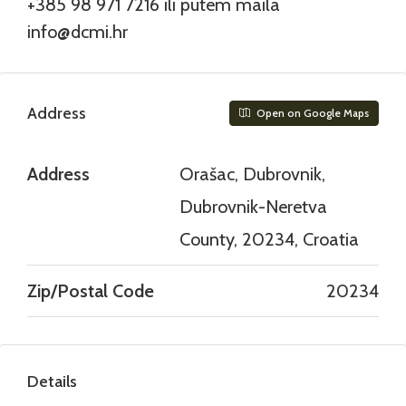
+385 98 971 7216 ili putem maila
info@dcmi.hr
Address
Open on Google Maps
Address
Orašac, Dubrovnik,
Dubrovnik-Neretva
County, 20234, Croatia
Zip/Postal Code
20234
Details