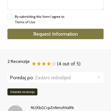
By submitting this form I agree to
Terms of Use
Request Information
2 Recenzije
(
4
out of
5
)
Poredaj po:
Zadani redoslijed
Ostavite recenziju
NUXbGCcpZnNmzhVaRb