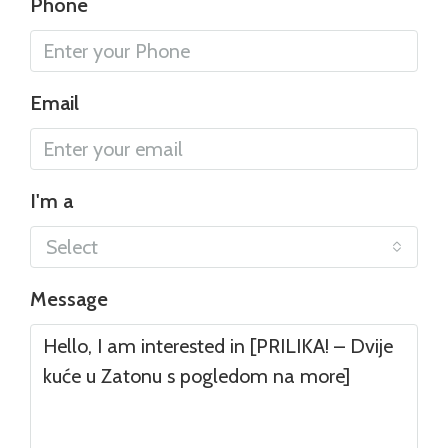
Phone
Email
I'm a
Select
Message