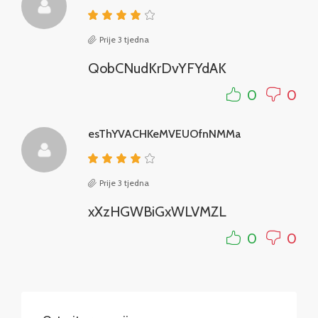
Prije 3 tjedna
QobCNudKrDvYFYdAK
0
0
esThYVACHKeMVEUOfnNMMa
Prije 3 tjedna
xXzHGWBiGxWLVMZL
0
0