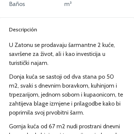
Baños
m²
Descripción
U Zatonu se prodavaju šarmantne 2 kuće,
savršene za život, ali i kao investicija u
turistički najam.
Donja kuća se sastoji od dva stana po 50
m2, svaki s dnevnim boravkom, kuhinjom i
trpezarijom, jednom sobom i kupaonicom, te
zahtijeva blage izmjene i prilagodbe kako bi
poprimila svoj prvobitni šarm.
Gornja kuća od 67 m2 nudi prostrani dnevni