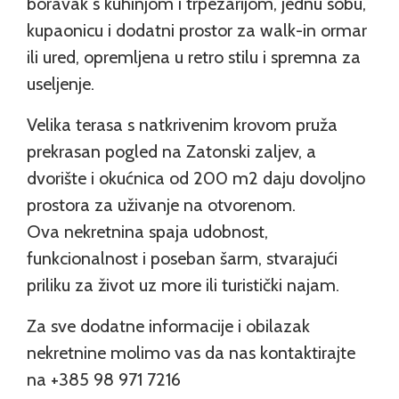
boravak s kuhinjom i trpezarijom, jednu sobu,
kupaonicu i dodatni prostor za walk-in ormar
ili ured, opremljena u retro stilu i spremna za
useljenje.
Velika terasa s natkrivenim krovom pruža
prekrasan pogled na Zatonski zaljev, a
dvorište i okućnica od 200 m2 daju dovoljno
prostora za uživanje na otvorenom.
Ova nekretnina spaja udobnost,
funkcionalnost i poseban šarm, stvarajući
priliku za život uz more ili turistički najam.
Za sve dodatne informacije i obilazak
nekretnine molimo vas da nas kontaktirajte
na +385 98 971 7216