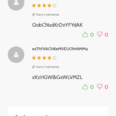
hace 2 semanas
QobCNudKrDvYFYdAK
0
0
esThYVACHKeMVEUOfnNMMa
hace 3 semanas
xXzHGWBiGxWLVMZL
0
0