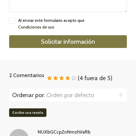
Al enviar este formulario acepto que
Condiciones de uso
Solicitar información
2 Comentarios
(
4
fuera de
5
)
Ordenar por:
Orden por defecto
Escribe una reseña
NUXbGCcpZnNmzhVaRb