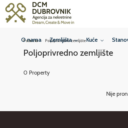
O nama
Zemljišta
Kuće
Stano
Početna
Poljoprivredno zemljište
Poljoprivredno zemljište
0 Property
Nije pron