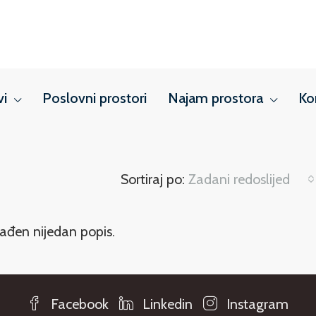
vi
Poslovni prostori
Najam prostora
Ko
Sortiraj po:
Zadani redoslijed
ađen nijedan popis.
Facebook
Linkedin
Instagram