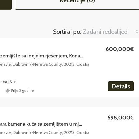
Recenzije (0)
Sortiraj po:
Zadani redoslijed
600,000€
Građevinsko zemljište sa idejnim rješenjem, Konavle
Konavle, Dubrovnik-Neretva County, 20213, Croatia
EMLJIŠTE
Details
Prije 2 godine
698,000€
Prodaje se stara kamena kuća sa zemljištem u mjestu Čilipi
Konavle, Dubrovnik-Neretva County, 20213, Croatia