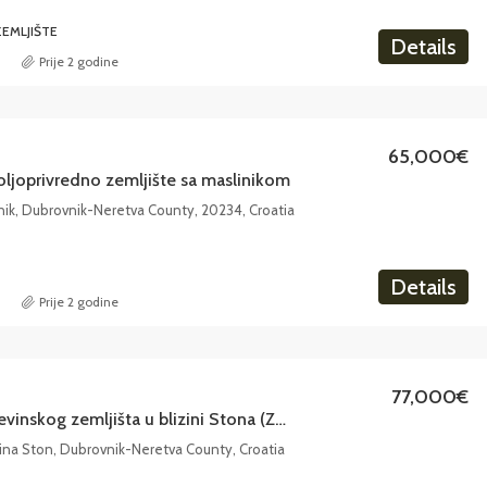
EMLJIŠTE
Details
Prije 2 godine
65,000€
oljoprivredno zemljište sa maslinikom
nik, Dubrovnik-Neretva County, 20234, Croatia
Details
Prije 2 godine
77,000€
Prodaja građevinskog zemljišta u blizini Stona (Zamaslina)
ina Ston, Dubrovnik-Neretva County, Croatia