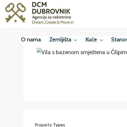
O nama
Zemljišta
Kuće
Stano
Property
Types