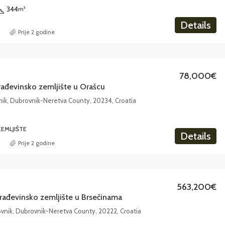
344
m²
Details
Prije 2 godine
78,000€
rađevinsko zemljište u Orašcu
nik, Dubrovnik-Neretva County, 20234, Croatia
EMLJIŠTE
Details
Prije 2 godine
563,200€
rađevinsko zemljište u Brsečinama
vnik, Dubrovnik-Neretva County, 20222, Croatia