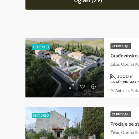
oglasi (29)
ZA PRODAJU
FEATURED
Čilipi, Općina 
3000
m²
GRAĐEVINSKO Z
Antonija Misic
ZA PRODAJU
FEATURED
Čilipi, Općina 