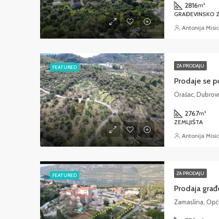
2816
m²
GRAĐEVINSKO Z
Antonija Misic
ZA PRODAJU
FEATURED
Prodaje se p
Orašac, Dubrov
2767
m²
ZEMLJIŠTA
Antonija Misic
ZA PRODAJU
FEATURED
Zamaslina, Opć