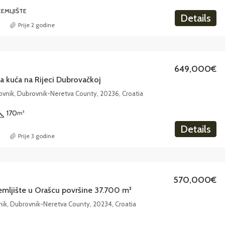
EMLJIŠTE
Details
Prije 2 godine
649,000€
 kuća na Rijeci Dubrovačkoj
ovnik, Dubrovnik-Neretva County, 20236, Croatia
170
m²
Details
Prije 3 godine
570,000€
emljište u Orašcu površine 37.700 m²
nik, Dubrovnik-Neretva County, 20234, Croatia