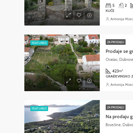
5
2
KUĆE
Antonija Misic
ZA PRODAJU
FEATURED
Prodaje se g
Orašac, Dubrov
423
m²
GRAĐEVINSKO Z
Antonija Misic
ZA PRODAJU
FEATURED
Na prodaju g
Brsečine, Dubro