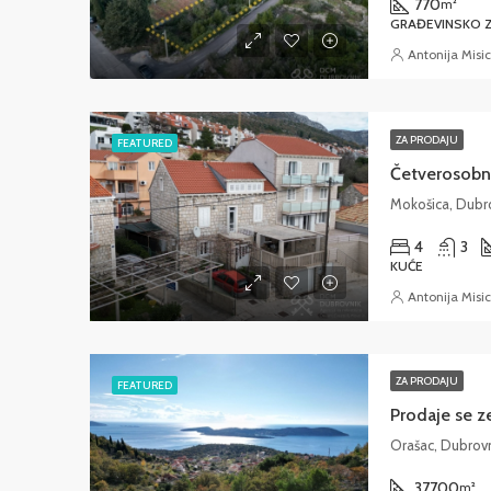
770
m²
GRAĐEVINSKO Z
Antonija Misic
ZA PRODAJU
FEATURED
Četverosobna
Mokošica, Dubr
4
3
KUĆE
Antonija Misic
ZA PRODAJU
FEATURED
Prodaje se z
Orašac, Dubrov
37700
m²