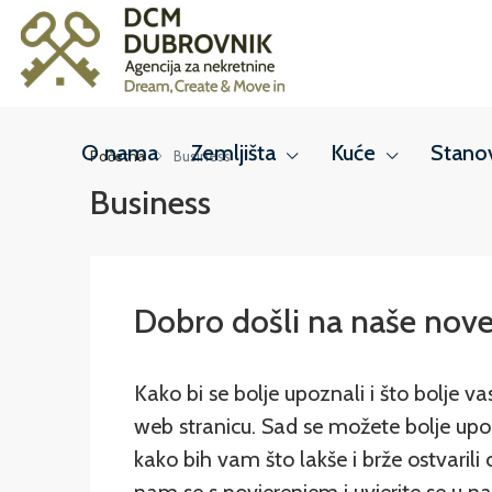
O nama
Zemljišta
Kuće
Stano
Početna
Business
Business
Dobro došli na naše nove 
Kako bi se bolje upoznali i što bolje 
web stranicu. Sad se možete bolje upo
kako bih vam što lakše i brže ostvarili ci