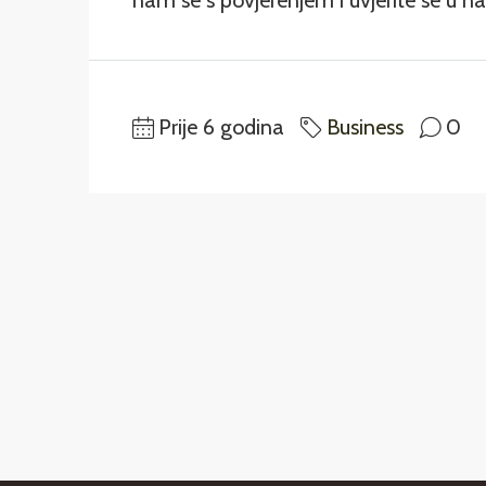
nam se s povjerenjem i uvjerite se u na
Prije 6 godina
Business
0