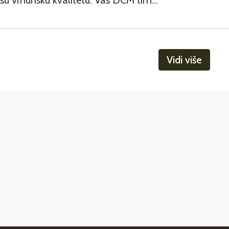
šu vrhunsku kvalitetu. Vaš DCM tim...
Vidi više